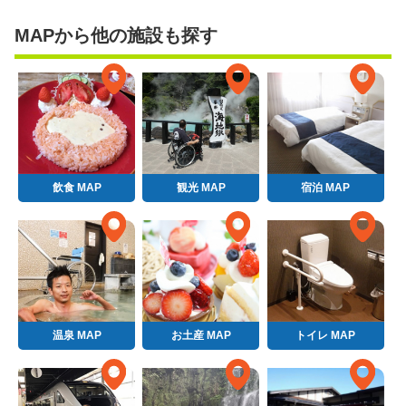
MAPから他の施設も探す
飲食 MAP
観光 MAP
宿泊 MAP
温泉 MAP
お土産 MAP
トイレ MAP