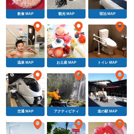
飲食 MAP
観光 MAP
宿泊 MAP
温泉 MAP
お土産 MAP
トイレ MAP
交通 MAP
アクティビティ
道の駅 MAP