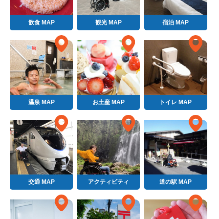
飲食 MAP
観光 MAP
宿泊 MAP
温泉 MAP
お土産 MAP
トイレ MAP
交通 MAP
アクティビティ
道の駅 MAP