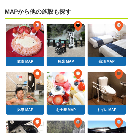
MAPから他の施設も探す
飲食 MAP
観光 MAP
宿泊 MAP
温泉 MAP
お土産 MAP
トイレ MAP