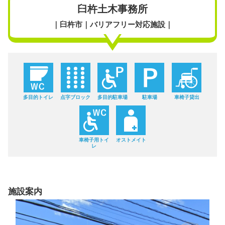
臼杵土木事務所
｜臼杵市｜バリアフリー対応施設｜
多目的トイレ
点字ブロック
多目的駐車場
駐車場
車椅子貸出
車椅子用トイ
オストメイト
レ
施設案内