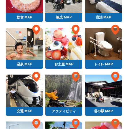
飲食 MAP
観光 MAP
宿泊 MAP
温泉 MAP
お土産 MAP
トイレ MAP
交通 MAP
アクティビティ
道の駅 MAP