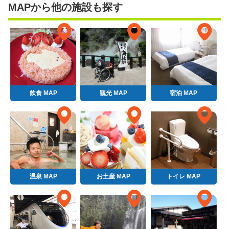
MAPから他の施設も探す
飲食 MAP
観光 MAP
宿泊 MAP
温泉 MAP
お土産 MAP
トイレ MAP