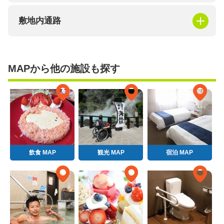
敷地内通路
MAPから他の施設も探す
飲食 MAP
観光 MAP
宿泊 MAP