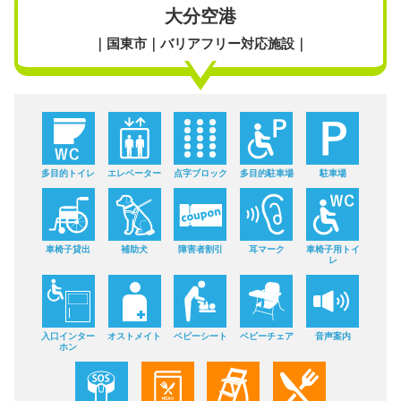
大分空港
｜国東市｜バリアフリー対応施設｜
多目的トイレ
エレベーター
点字ブロック
多目的駐車場
駐車場
車椅子貸出
補助犬
障害者割引
耳マーク
車椅子用トイ
レ
入口インター
オストメイト
ベビーシート
ベビーチェア
音声案内
ホン