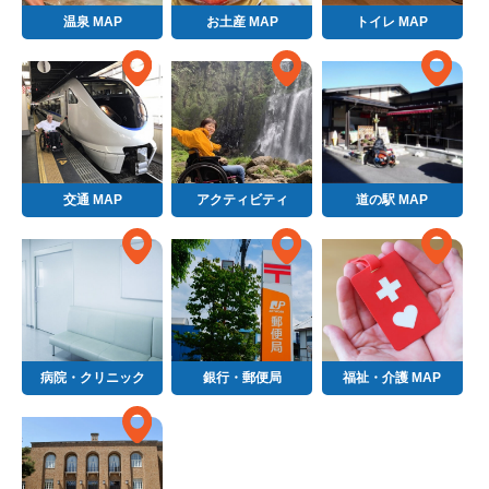
温泉 MAP
お土産 MAP
トイレ MAP
交通 MAP
アクティビティ
道の駅 MAP
病院・クリニック
銀行・郵便局
福祉・介護 MAP