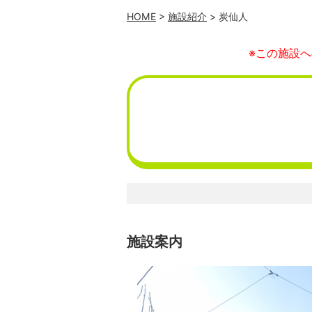
HOME
>
施設紹介
> 炭仙人
※この施設
施設案内