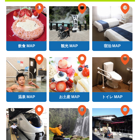
飲食 MAP
観光 MAP
宿泊 MAP
温泉 MAP
お土産 MAP
トイレ MAP