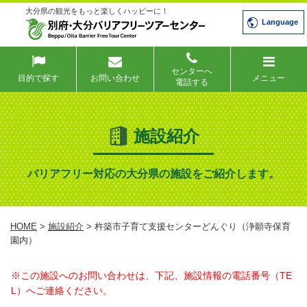
大分県の観光をもっと楽しくハッピーに！
Language
センターへ
目的で探す
お問い合わせ
メニュー
電話する
施設紹介
バリアフリー対応の大分県の施設をご紹介します。
HOME
>
施設紹介
> 杵築市子育て支援センターどんぐり（浄願寺保育
園内）
※この施設へのお問い合わせは、下記、施設情報の電話番号（TE
L）へご連絡ください。