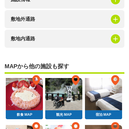
敷地外通路
敷地内通路
MAPから他の施設も探す
飲食 MAP
観光 MAP
宿泊 MAP