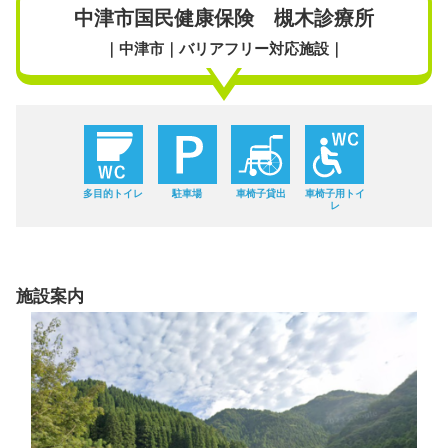
中津市国民健康保険 槻木診療所
｜中津市｜バリアフリー対応施設｜
多目的トイレ
駐車場
車椅子貸出
車椅子用トイ
レ
施設案内