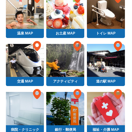
温泉 MAP
お土産 MAP
トイレ MAP
交通 MAP
アクティビティ
道の駅 MAP
病院・クリニック
銀行・郵便局
福祉・介護 MAP