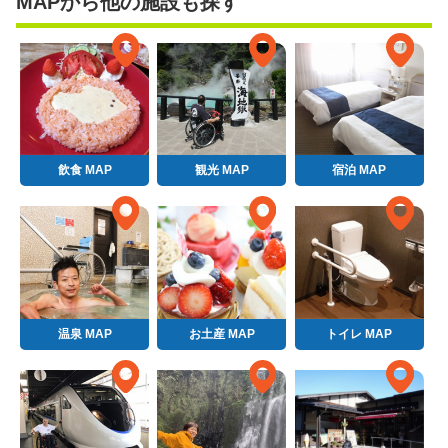
MAPから他の施設も探す
飲食 MAP
観光 MAP
宿泊 MAP
温泉 MAP
お土産 MAP
トイレ MAP