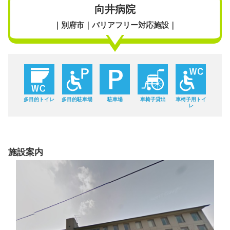
向井病院
｜別府市｜バリアフリー対応施設｜
多目的トイレ
多目的駐車場
駐車場
車椅子貸出
車椅子用トイ
レ
施設案内