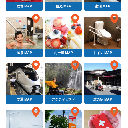
飲食 MAP
観光 MAP
宿泊 MAP
温泉 MAP
お土産 MAP
トイレ MAP
交通 MAP
アクティビティ
道の駅 MAP