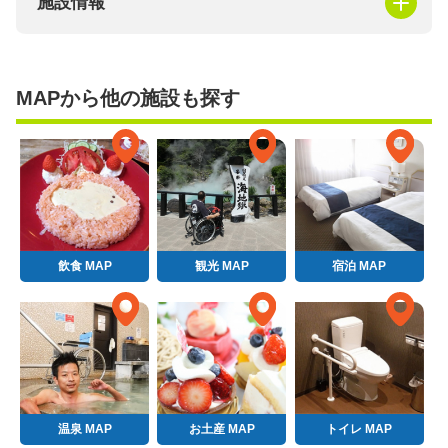
施設情報
MAPから他の施設も探す
飲食 MAP
観光 MAP
宿泊 MAP
温泉 MAP
お土産 MAP
トイレ MAP