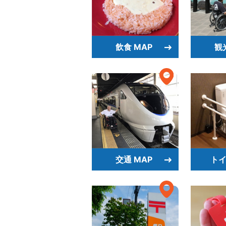
飲食 MAP
観
交通 MAP
トイ