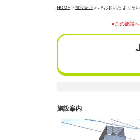
HOME
>
施設紹介
> JAおおいた よりそ
※この施設
施設案内