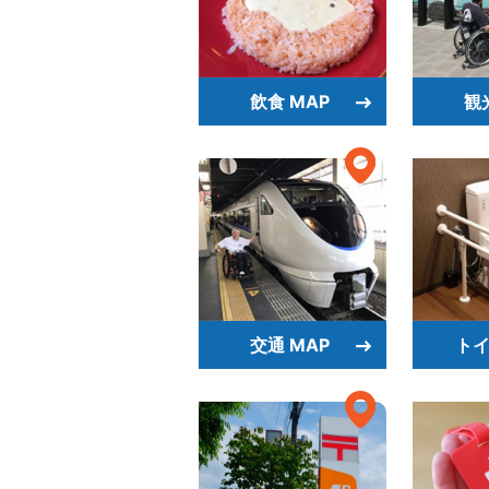
飲食 MAP
観
交通 MAP
トイ