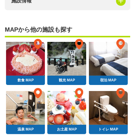
施設情報
MAPから他の施設も探す
飲食 MAP
観光 MAP
宿泊 MAP
温泉 MAP
お土産 MAP
トイレ MAP