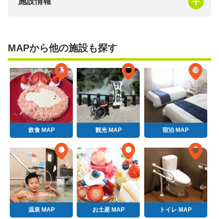
施設情報
MAPから他の施設も探す
飲食 MAP
観光 MAP
宿泊 MAP
温泉 MAP
お土産 MAP
トイレ MAP