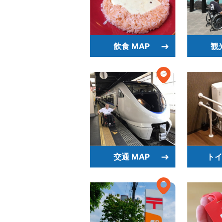
飲食 MAP
観
交通 MAP
トイ