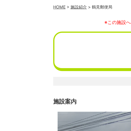
HOME
>
施設紹介
> 鶴見郵便局
※この施設
施設案内