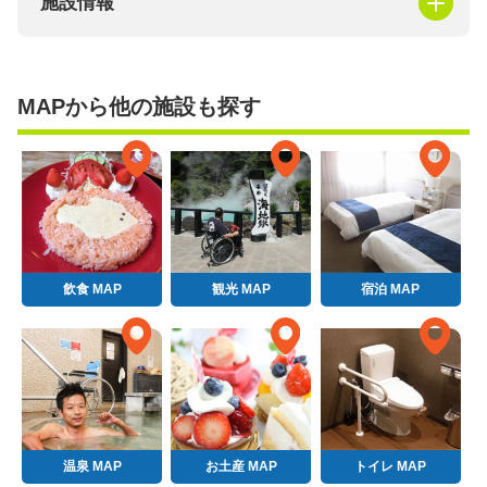
施設情報
MAPから他の施設も探す
飲食 MAP
観光 MAP
宿泊 MAP
温泉 MAP
お土産 MAP
トイレ MAP