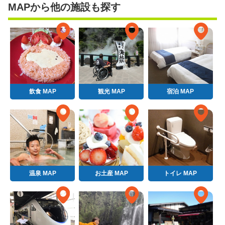
MAPから他の施設も探す
飲食 MAP
観光 MAP
宿泊 MAP
温泉 MAP
お土産 MAP
トイレ MAP