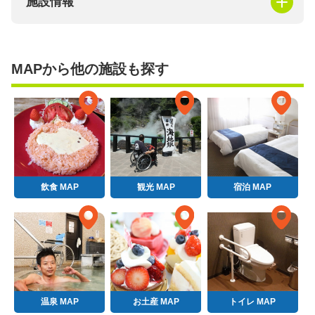
施設情報
MAPから他の施設も探す
飲食 MAP
観光 MAP
宿泊 MAP
温泉 MAP
お土産 MAP
トイレ MAP