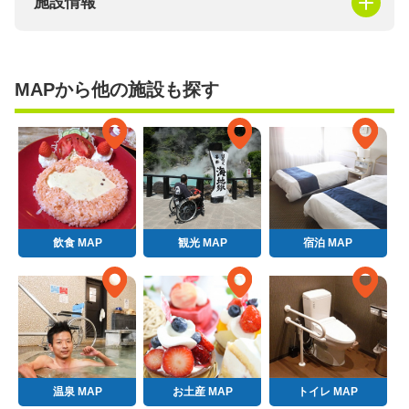
施設情報
MAPから他の施設も探す
飲食 MAP
観光 MAP
宿泊 MAP
温泉 MAP
お土産 MAP
トイレ MAP