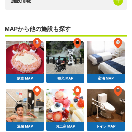
施設情報
MAPから他の施設も探す
飲食 MAP
観光 MAP
宿泊 MAP
温泉 MAP
お土産 MAP
トイレ MAP