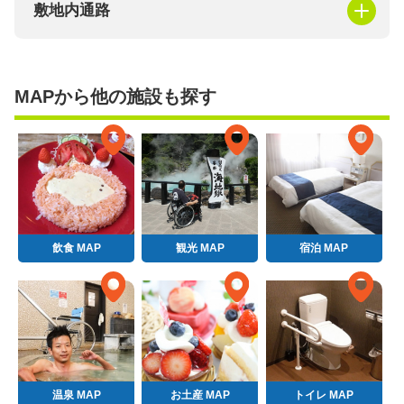
敷地内通路
MAPから他の施設も探す
飲食 MAP
観光 MAP
宿泊 MAP
温泉 MAP
お土産 MAP
トイレ MAP