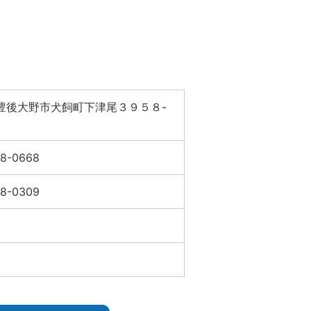
豊後大野市犬飼町下津尾３９５８-
78-0668
78-0309