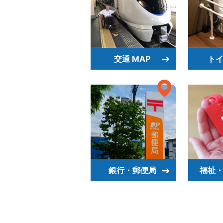
交通 MAP
トイ
銀行・郵便局
福祉・