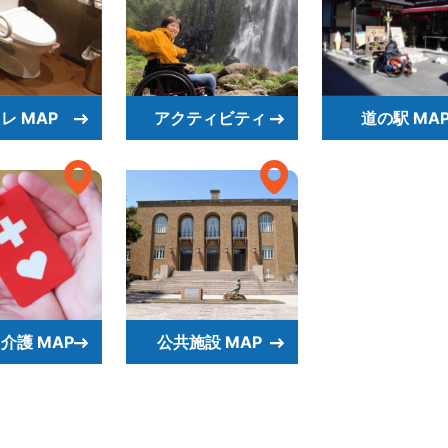
レ MAP
アクティビティ
道の駅 MA
介護 MAP
公共施設 MAP