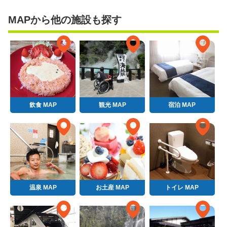
MAPから他の施設も探す
飲食 MAP
観光 MAP
宿泊 MAP
温泉 MAP
お土産 MAP
トイレ MAP