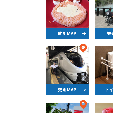
飲食 MAP
観
交通 MAP
トイ