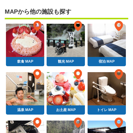
MAPから他の施設も探す
飲食 MAP
観光 MAP
宿泊 MAP
温泉 MAP
お土産 MAP
トイレ MAP