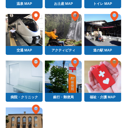
温泉 MAP
お土産 MAP
トイレ MAP
交通 MAP
アクティビティ
道の駅 MAP
病院・クリニック
銀行・郵便局
福祉・介護 MAP