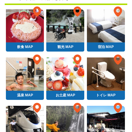
飲食 MAP
観光 MAP
宿泊 MAP
温泉 MAP
お土産 MAP
トイレ MAP