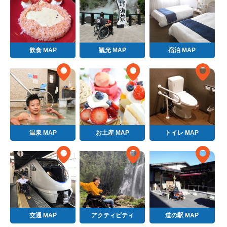
飲食 MAP
観光 MAP
宿泊 MAP
温泉 MAP
お土産 MAP
トイレ MAP
交通 MAP
アクティビティ
道の駅 MAP