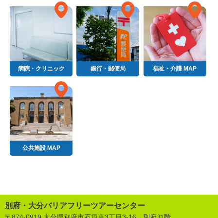
病院・クリニック
銀行・郵便局
福祉・介護 MAP
公共施設 MAP
別府・大分バリアフリーツアーセンター
〒874-0919 大分県別府市石垣東3丁目3-16 別府J1階