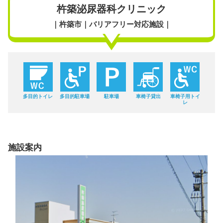
杵築泌尿器科クリニック
｜杵築市｜バリアフリー対応施設｜
多目的トイレ
多目的駐車場
駐車場
車椅子貸出
車椅子用トイ
レ
施設案内