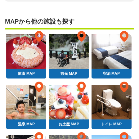
MAPから他の施設も探す
飲食 MAP
観光 MAP
宿泊 MAP
温泉 MAP
お土産 MAP
トイレ MAP