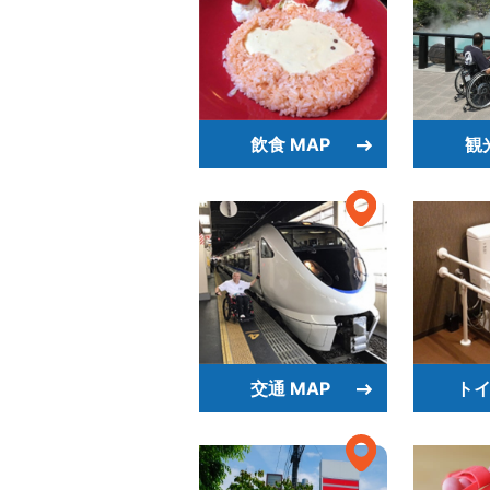
飲食 MAP
観
交通 MAP
トイ