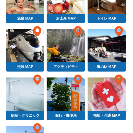
温泉 MAP
お土産 MAP
トイレ MAP
交通 MAP
アクティビティ
道の駅 MAP
病院・クリニック
銀行・郵便局
福祉・介護 MAP