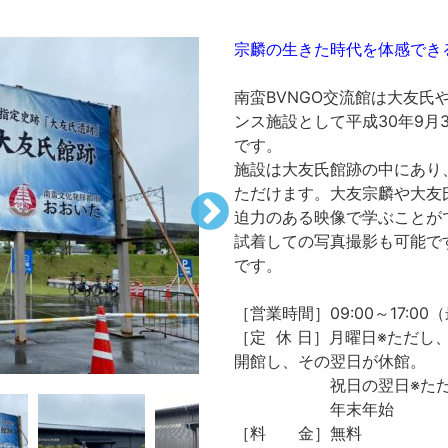
宗麟の生きた時代を体感でき
南蛮BVNGO交流館は大友氏
ンス施設として平成30年9月
です。
施設は大友氏館跡の中にあり
ただけます。大友宗麟や大友
迫力のある映像で学ぶことが
試着しての写真撮影も可能で
です。
［営業時間］09:00～17:00
［定 休 日］月曜日※ただし
開館し、その翌日が休館。
祝日の翌日※ただし、
年末年始
［料 金］無料