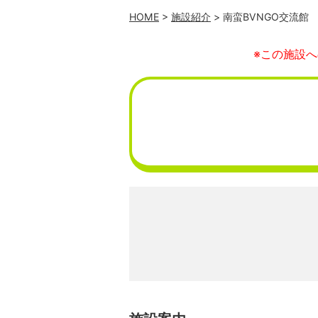
HOME
>
施設紹介
> 南蛮BVNGO交流館
※この施設