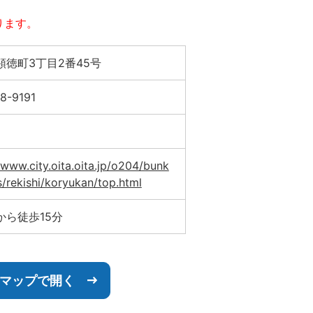
ります。
顕徳町3丁目2番45号
8-9191
/www.city.oita.oita.jp/o204/bunk
/rekishi/koryukan/top.html
から徒歩15分
leマップで開く