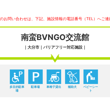
へのお問い合わせは、下記、施設情報の電話番号（TEL）へご連
南蛮BVNGO交流館
｜大分市｜バリアフリー対応施設｜
多目的駐車
駐車場
車椅子貸出
補助犬
ベビーシー
場
ト