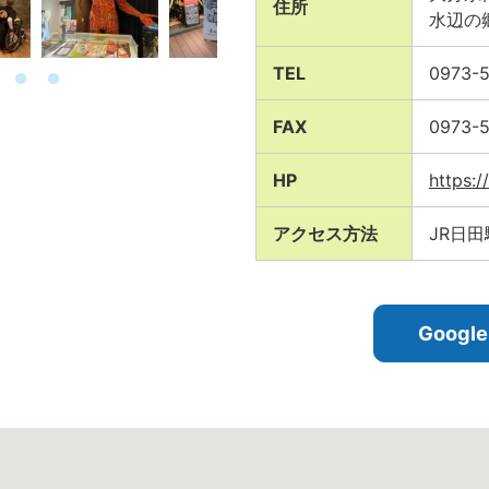
住所
水辺の
TEL
0973-
FAX
0973-5
HP
https:/
アクセス方法
JR日
Goog