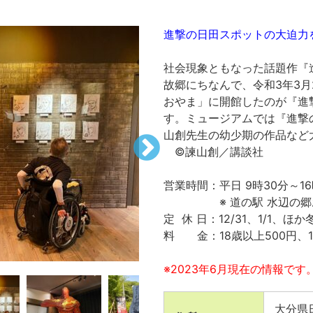
進撃の日田スポットの大迫力
社会現象ともなった話題作『
故郷にちなんで、令和3年3月
おやま」に開館したのが『進撃の
す。ミュージアムでは『進撃
山創先生の幼少期の作品など
©諫山創／講談社
営業時間：平日 9時30分～16
※ 道の駅 水辺の郷お
定 休 日：12/31、1/1、ほ
料 金：18歳以上500円、
※2023年6月現在の情報です
大分県