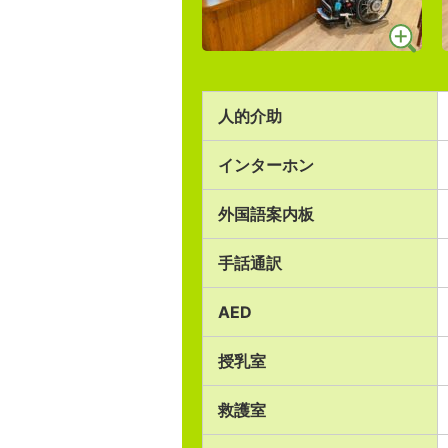
人的介助
インターホン
外国語案内板
手話通訳
AED
授乳室
救護室