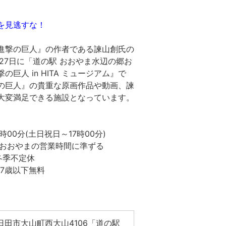
を見逃すな！
進撃の巨人』の作者である諫山創氏の
27日に「道の駅 おおやま水辺の郷お
巨人 in HITA ミュージアム』で
の巨人』の貴重な原画作品や動画、諫
大変満足できる施設となっています。
時00分(土日祝日～17時00分)
おやまの営業時間に準ずる
か冬季不定休
17歳以下無料
。
日田市大山町西大山4106「道の駅