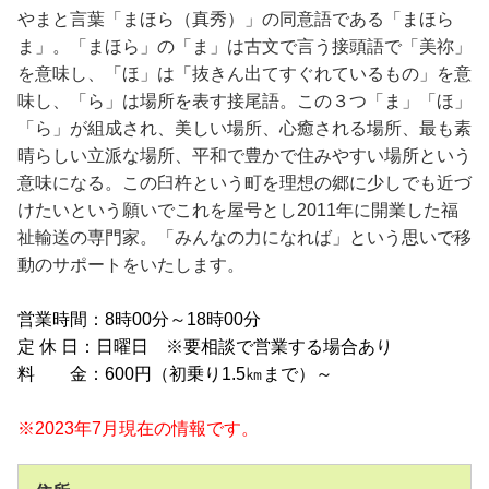
やまと言葉「まほら（真秀）」の同意語である「まほら
ま」。「まほら」の「ま」は古文で言う接頭語で「美祢」
を意味し、「ほ」は「抜きん出てすぐれているもの」を意
味し、「ら」は場所を表す接尾語。この３つ「ま」「ほ」
「ら」が組成され、美しい場所、心癒される場所、最も素
晴らしい立派な場所、平和で豊かで住みやすい場所という
意味になる。この臼杵という町を理想の郷に少しでも近づ
けたいという願いでこれを屋号とし2011年に開業した福
祉輸送の専門家。「みんなの力になれば」という思いで移
動のサポートをいたします。
営業時間：8時00分～18時00分
定 休 日：日曜日 ※要相談で営業する場合あり
料 金：600円（初乗り1.5㎞まで）～
※2023年7月現在の情報です。