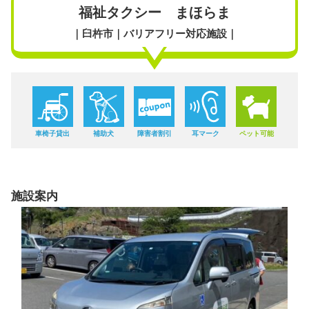
福祉タクシー まほらま
｜臼杵市｜バリアフリー対応施設｜
車椅子貸出
補助犬
障害者割引
耳マーク
ペット可能
施設案内