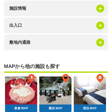
施設情報
出入口
敷地内通路
MAPから他の施設も探す
飲食 MAP
観光 MAP
宿泊 MAP