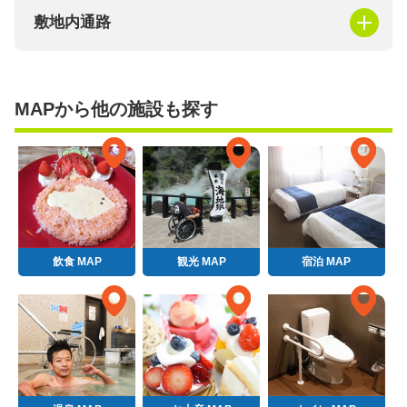
敷地内通路
MAPから他の施設も探す
飲食 MAP
観光 MAP
宿泊 MAP