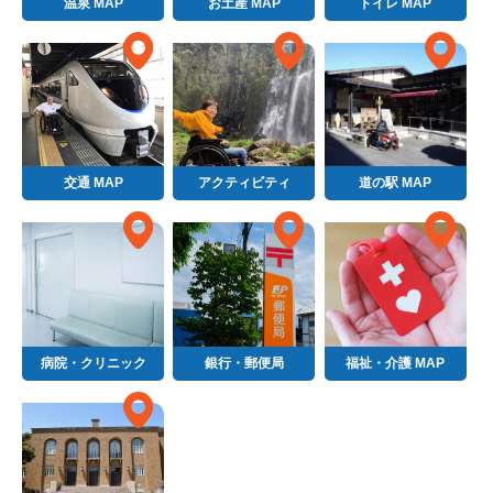
温泉 MAP
お土産 MAP
トイレ MAP
交通 MAP
アクティビティ
道の駅 MAP
病院・クリニック
銀行・郵便局
福祉・介護 MAP