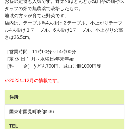
お昼の定食も人気です。野菜のほとんどが城山亭の畑やス
タッフの畑で無農薬で栽培したもの。
地域の方々が育てた野菜です。
店内は、テーブル席4人掛け２テーブル、小上がりテーブ
ル4人掛け３テーブル、6人掛け1テーブル、小上がりの高
さは26.5cm。
［営業時間］11時00分～14時00分
［定 休 日 ］月～水曜日/年末年始
［料 金］うどん700円、城山ご膳1000円等
※2023年12月の情報です。
住所
国東市国見町岐部536
TEL