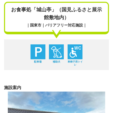
お食事処「城山亭」（国見ふるさと展示
館敷地内）
｜国東市｜バリアフリー対応施設｜
駐車場
補助犬
車椅子用トイ
レ
施設案内