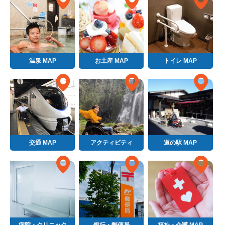
温泉 MAP
お土産 MAP
トイレ MAP
交通 MAP
アクティビティ
道の駅 MAP
病院・クリニック
銀行・郵便局
福祉・介護 MAP