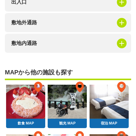
出入口
敷地外通路
敷地内通路
MAPから他の施設も探す
飲食 MAP
観光 MAP
宿泊 MAP