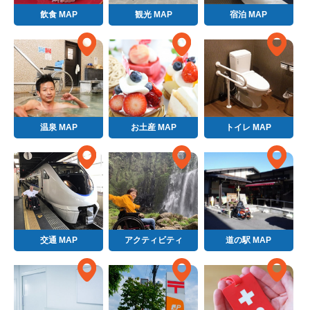
飲食 MAP
観光 MAP
宿泊 MAP
温泉 MAP
お土産 MAP
トイレ MAP
交通 MAP
アクティビティ
道の駅 MAP