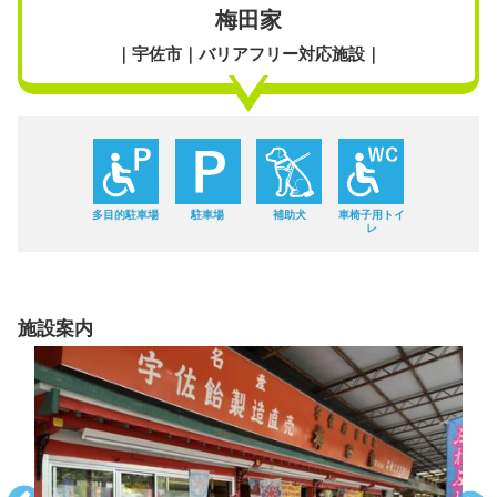
梅田家
｜宇佐市｜バリアフリー対応施設｜
多目的駐車場
駐車場
補助犬
車椅子用トイ
レ
施設案内