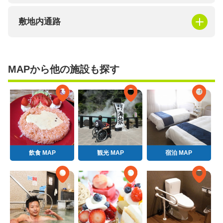
敷地内通路
MAPから他の施設も探す
飲食 MAP
観光 MAP
宿泊 MAP