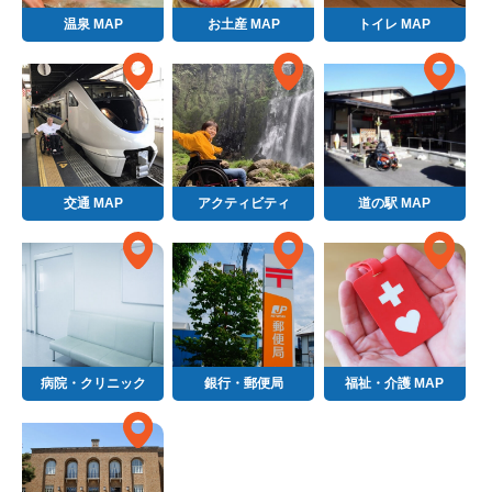
温泉 MAP
お土産 MAP
トイレ MAP
交通 MAP
アクティビティ
道の駅 MAP
病院・クリニック
銀行・郵便局
福祉・介護 MAP