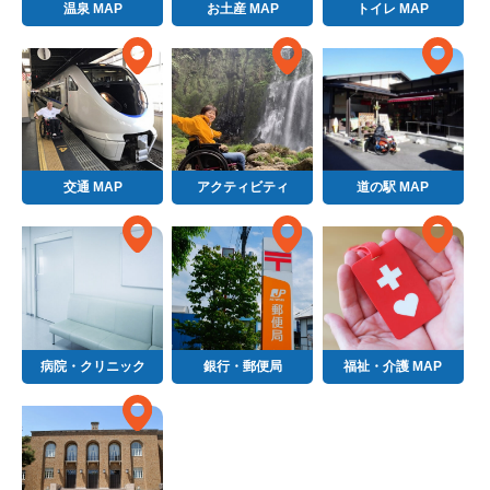
温泉 MAP
お土産 MAP
トイレ MAP
交通 MAP
アクティビティ
道の駅 MAP
病院・クリニック
銀行・郵便局
福祉・介護 MAP