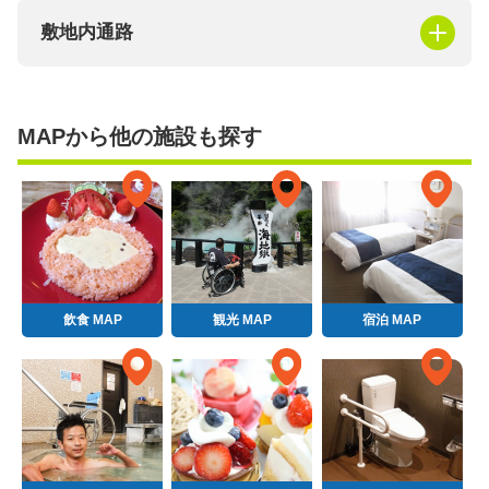
敷地内通路
MAPから他の施設も探す
飲食 MAP
観光 MAP
宿泊 MAP