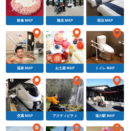
飲食 MAP
観光 MAP
宿泊 MAP
温泉 MAP
お土産 MAP
トイレ MAP
交通 MAP
アクティビティ
道の駅 MAP