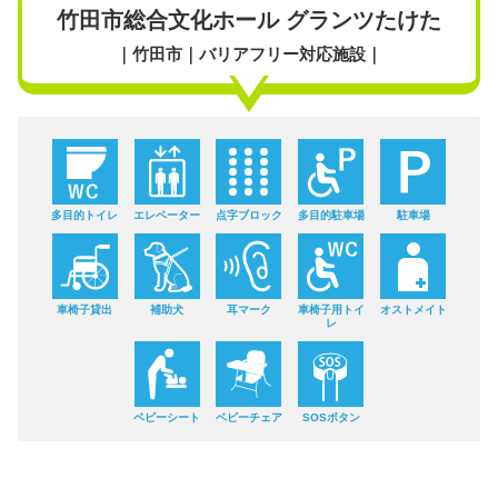
竹田市総合文化ホール グランツたけた
｜竹田市｜バリアフリー対応施設｜
多目的トイレ
エレベーター
点字ブロック
多目的駐車場
駐車場
車椅子貸出
補助犬
耳マーク
車椅子用トイ
オストメイト
レ
ベビーシート
ベビーチェア
SOSボタン