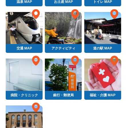
温泉 MAP
お土産 MAP
トイレ MAP
交通 MAP
アクティビティ
道の駅 MAP
病院・クリニック
銀行・郵便局
福祉・介護 MAP