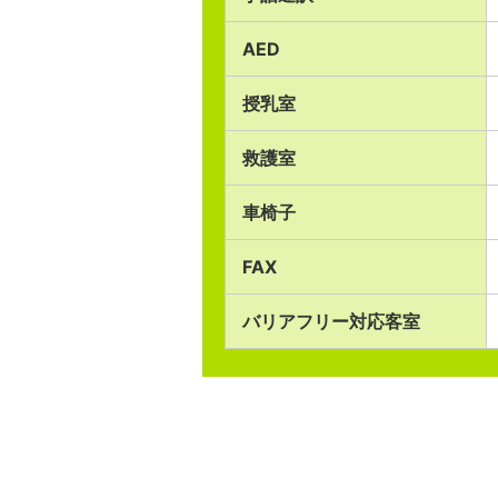
AED
授乳室
救護室
車椅子
FAX
バリアフリー対応客室