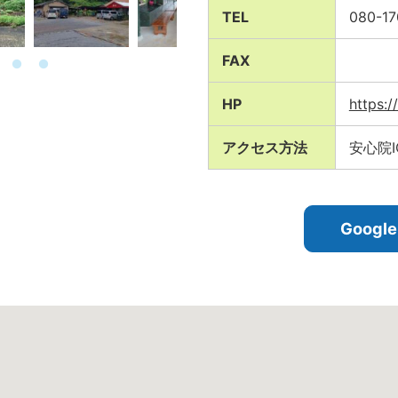
TEL
080-17
FAX
HP
https:
アクセス方法
安心院I
Goog