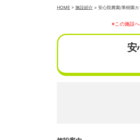
HOME
>
施設紹介
> 安心院農園/果樹園
※この施設
安