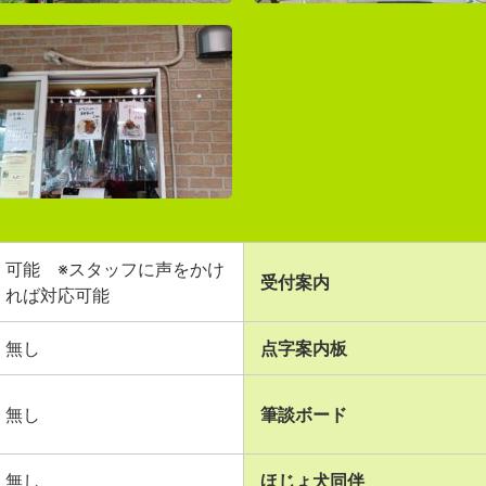
可能 ※スタッフに声をかけ
受付案内
れば対応可能
無し
点字案内板
無し
筆談ボード
無し
ほじょ犬同伴