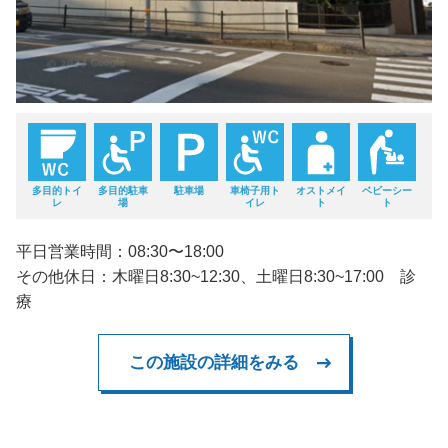
多目的トイ
多目的駐車
駐車場
車椅子用ト
オストメイ
ベビーシー
レ
場
イレ
ト
ト
平日営業時間：08:30〜18:00
その他休日：木曜日8:30~12:30、土曜日8:30~17:00 診
療
この施設の詳細をみる