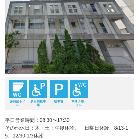
多目的トイ
多目的駐車
駐車場
車椅子用ト
レ
場
イレ
平日営業時間：08:30〜17:30
その他休日：木・土；午後休診、 日曜日休診 8/13-1
5、12/30-1/3休診