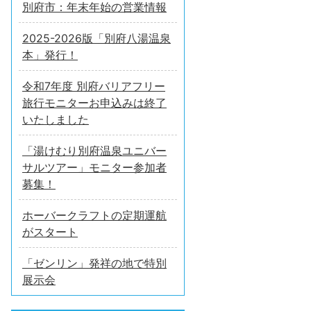
別府市：年末年始の営業情報
2025-2026版「別府八湯温泉
本」発行！
令和7年度 別府バリアフリー
旅行モニターお申込みは終了
いたしました
「湯けむり別府温泉ユニバー
サルツアー」モニター参加者
募集！
ホーバークラフトの定期運航
がスタート
「ゼンリン」発祥の地で特別
展示会