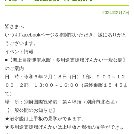
2024年2月7日
皆さまへ
いつもFacebookページを御閲覧いただき、誠にありがと
うございます。
イベント情報
■【海上自衛隊潜水艦・多用途支援艦げんかい一般公開】
のご案内
日 時：令和６年２月１８日（日）１部 ９:００～１２:
００ ２部 １３:００～１６:００（最終乗艦１５:４５ま
で）
場 所：別府国際観光港 第４埠頭（別府市北石垣）
【一般公開のお知らせ】
★潜水艦は上甲板の見学ができます。
★多用途支援艦げんかいは上甲板と艦橋の見学ができま