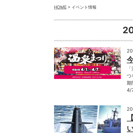
HOME
> イベント情報
2
2
「
つ
期
4/
2