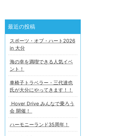
最近の投稿
スポーツ・オブ・ハート2026
in 大分
海の幸を満喫できる人気イベ
ント！
車椅子トラベラー・三代達也
氏が大分にやってきます！！
Hover Drive みんなで乗ろう
会 開催！
ハーモニーランド35周年！