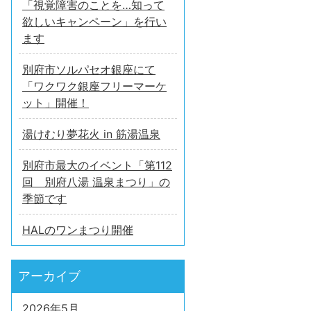
「視覚障害のことを…知って
欲しいキャンペーン」を行い
ます
別府市ソルパセオ銀座にて
「ワクワク銀座フリーマーケ
ット」開催！
湯けむり夢花火 in 筋湯温泉
別府市最大のイベント「第112
回 別府八湯 温泉まつり」の
季節です
HALのワンまつり開催
アーカイブ
2026年5月