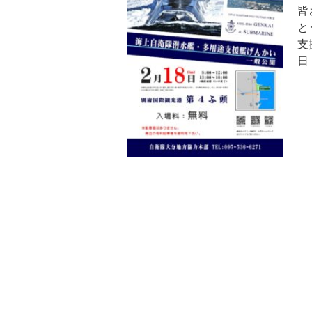
皆
と
支
日