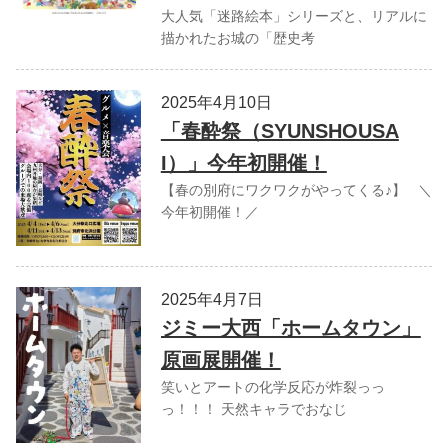
大人気「迷路絵本」シリーズと、リアルに
描かれたお城の「歴史考
2025年4月10日
「春酔祭（SYUNSHOUSA
I）」今年初開催！
【春の別府にワクワクがやってくる♪】 ＼
今年初開催！／
2025年4月7日
ジミー大西「ホームタウン」
原画展開催！
笑いとアートの化学反応が炸裂っっ
っ！！！ 天然キャラでおなじ